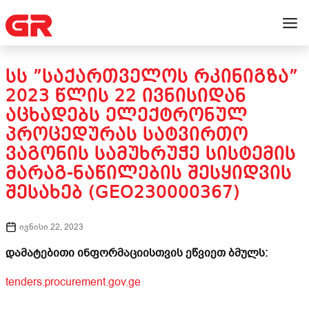
ᲡᲡ ”ᲡᲐᲥᲐᲠᲗᲕᲔᲚᲝᲡ ᲠᲙᲘᲜᲘᲒᲖᲐ”
2023 ᲬᲚᲘᲡ 22 ᲘᲕᲜᲘᲡᲘᲓᲐᲜ
ᲐᲪᲮᲐᲓᲔᲑᲡ ᲔᲚᲔᲥᲢᲠᲝᲜᲣᲚ
ᲞᲠᲝᲪᲔᲓᲣᲠᲐᲡ ᲡᲐᲢᲕᲘᲠᲗᲝ
ᲕᲐᲒᲝᲜᲘᲡ ᲡᲐᲛᲣᲮᲠᲣᲭᲔ ᲡᲘᲡᲢᲔᲛᲘᲡ
ᲛᲐᲠᲐᲒ-ᲜᲐᲬᲘᲚᲔᲑᲘᲡ ᲨᲔᲡᲧᲘᲓᲕᲘᲡ
ᲨᲔᲡᲐᲮᲔᲑ (GEO230000367)
ივნისი 22, 2023
დამატებითი ინფორმაციისთვის ეწვიეთ ბმულს:
tenders.procurement.gov.ge