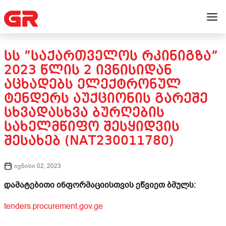
ᲡᲡ ”ᲡᲐᲥᲐᲠᲗᲕᲔᲚᲝᲡ ᲠᲙᲘᲜᲘᲒᲖᲐ”
2023 ᲬᲚᲘᲡ 2 ᲘᲕᲜᲘᲡᲘᲓᲐᲜ
ᲐᲪᲮᲐᲓᲔᲑᲡ ᲔᲚᲔᲥᲢᲠᲝᲜᲣᲚ
ᲢᲔᲜᲓᲔᲠᲡ ᲐᲣᲥᲪᲘᲝᲜᲘᲡ ᲒᲐᲠᲔᲨᲔ
ᲡᲮᲕᲐᲓᲐᲡᲮᲕᲐ ᲑᲣᲠᲦᲔᲑᲘᲡ
ᲡᲐᲮᲔᲚᲛᲬᲘᲤᲝ ᲨᲔᲡᲧᲘᲓᲕᲘᲡ
ᲨᲔᲡᲐᲮᲔᲑ (NAT230011780)
ივნისი 02, 2023
დამატებითი ინფორმაციისთვის ეწვიეთ ბმულს:
tenders.procurement.gov.ge