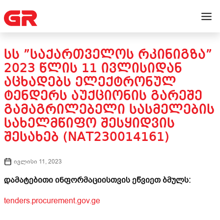
ᲡᲡ ”ᲡᲐᲥᲐᲠᲗᲕᲔᲚᲝᲡ ᲠᲙᲘᲜᲘᲒᲖᲐ”
2023 ᲬᲚᲘᲡ 11 ᲘᲕᲚᲘᲡᲘᲓᲐᲜ
ᲐᲪᲮᲐᲓᲔᲑᲡ ᲔᲚᲔᲥᲢᲠᲝᲜᲣᲚ
ᲢᲔᲜᲓᲔᲠᲡ ᲐᲣᲥᲪᲘᲝᲜᲘᲡ ᲒᲐᲠᲔᲨᲔ
ᲒᲐᲛᲐᲒᲠᲘᲚᲔᲑᲔᲚᲘ ᲡᲐᲡᲛᲔᲚᲔᲑᲘᲡ
ᲡᲐᲮᲔᲚᲛᲬᲘᲤᲝ ᲨᲔᲡᲧᲘᲓᲕᲘᲡ
ᲨᲔᲡᲐᲮᲔᲑ (NAT230014161)
ივლისი 11, 2023
დამატებითი ინფორმაციისთვის ეწვიეთ ბმულს:
tenders.procurement.gov.ge