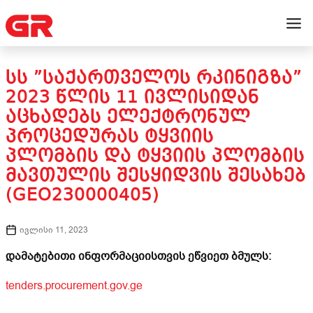
ᲡᲡ ”ᲡᲐᲥᲐᲠᲗᲕᲔᲚᲝᲡ ᲠᲙᲘᲜᲘᲒᲖᲐ”
2023 ᲬᲚᲘᲡ 11 ᲘᲕᲚᲘᲡᲘᲓᲐᲜ
ᲐᲪᲮᲐᲓᲔᲑᲡ ᲔᲚᲔᲥᲢᲠᲝᲜᲣᲚ
ᲞᲠᲝᲪᲔᲓᲣᲠᲐᲡ ᲢᲧᲕᲘᲘᲡ
ᲞᲚᲝᲛᲑᲘᲡ ᲓᲐ ᲢᲧᲕᲘᲘᲡ ᲞᲚᲝᲛᲑᲘᲡ
ᲛᲐᲕᲗᲣᲚᲘᲡ ᲨᲔᲡᲧᲘᲓᲕᲘᲡ ᲨᲔᲡᲐᲮᲔᲑ
(GEO230000405)
ივლისი 11, 2023
დამატებითი ინფორმაციისთვის ეწვიეთ ბმულს:
tenders.procurement.gov.ge