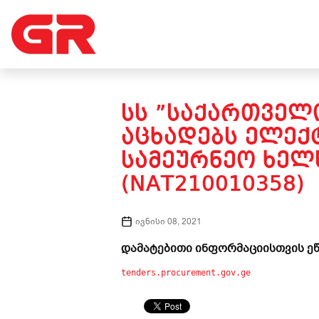
ᲡᲡ ”ᲡᲐᲥᲐᲠᲗᲕᲔᲚᲝ
ᲐᲪᲮᲐᲓᲔᲑᲡ ᲔᲚᲔᲥ
ᲡᲐᲛᲔᲣᲠᲜᲔᲝ ᲮᲔᲚ
(NAT210010358)
ივნისი 08, 2021
დამატებითი ინფორმაციისთვის ეწ
tenders.procurement.gov.ge