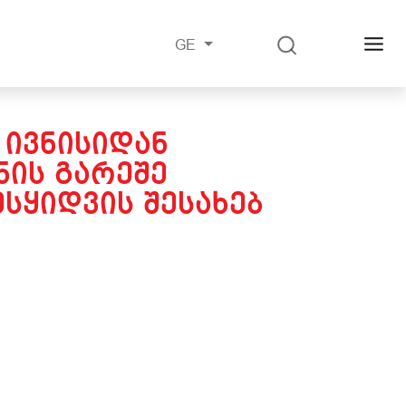
GE
 ᲘᲕᲜᲘᲡᲘᲓᲐᲜ
ᲘᲡ ᲒᲐᲠᲔᲨᲔ
ᲡᲧᲘᲓᲕᲘᲡ ᲨᲔᲡᲐᲮᲔᲑ