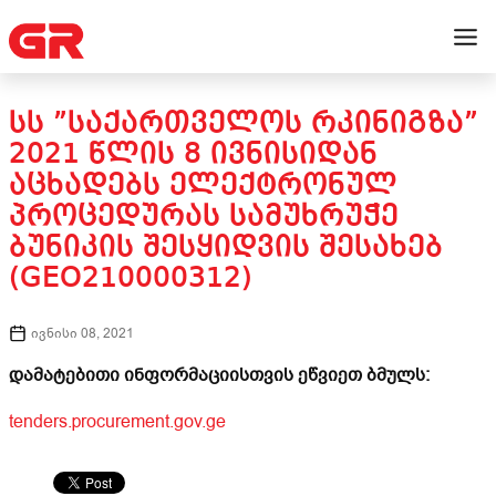
ᲡᲡ ”ᲡᲐᲥᲐᲠᲗᲕᲔᲚᲝᲡ ᲠᲙᲘᲜᲘᲒᲖᲐ”
2021 ᲬᲚᲘᲡ 8 ᲘᲕᲜᲘᲡᲘᲓᲐᲜ
ᲐᲪᲮᲐᲓᲔᲑᲡ ᲔᲚᲔᲥᲢᲠᲝᲜᲣᲚ
ᲞᲠᲝᲪᲔᲓᲣᲠᲐᲡ ᲡᲐᲛᲣᲮᲠᲣᲭᲔ
ᲑᲣᲜᲘᲙᲘᲡ ᲨᲔᲡᲧᲘᲓᲕᲘᲡ ᲨᲔᲡᲐᲮᲔᲑ
(GEO210000312)
ივნისი 08, 2021
დამატებითი ინფორმაციისთვის ეწვიეთ ბმულს:
tenders.procurement.gov.ge