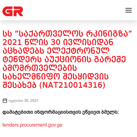
ᲡᲡ ”ᲡᲐᲥᲐᲠᲗᲕᲔᲚᲝᲡ ᲠᲙᲘᲜᲘᲒᲖᲐ”
2021 ᲬᲚᲘᲡ 30 ᲘᲕᲚᲘᲡᲘᲓᲐᲜ
ᲐᲪᲮᲐᲓᲔᲑᲡ ᲔᲚᲔᲥᲢᲠᲝᲜᲣᲚ
ᲢᲔᲜᲓᲔᲠᲡ ᲐᲣᲥᲪᲘᲝᲜᲘᲡ ᲒᲐᲠᲔᲨᲔ
ᲐᲛᲝᲛᲠᲗᲕᲔᲚᲔᲑᲘᲡ
ᲡᲐᲮᲔᲚᲛᲬᲘᲤᲝ ᲨᲔᲡᲧᲘᲓᲕᲘᲡ
ᲨᲔᲡᲐᲮᲔᲑ (NAT210014316)
ივლისი 30, 2021
დამატებითი ინფორმაციისთვის ეწვიეთ ბმულს:
tenders.procurement.gov.ge