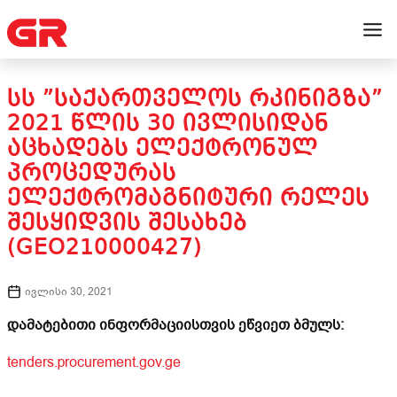
ᲡᲡ ”ᲡᲐᲥᲐᲠᲗᲕᲔᲚᲝᲡ ᲠᲙᲘᲜᲘᲒᲖᲐ”
2021 ᲬᲚᲘᲡ 30 ᲘᲕᲚᲘᲡᲘᲓᲐᲜ
ᲐᲪᲮᲐᲓᲔᲑᲡ ᲔᲚᲔᲥᲢᲠᲝᲜᲣᲚ
ᲞᲠᲝᲪᲔᲓᲣᲠᲐᲡ
ᲔᲚᲔᲥᲢᲠᲝᲛᲐᲒᲜᲘᲢᲣᲠᲘ ᲠᲔᲚᲔᲡ
ᲨᲔᲡᲧᲘᲓᲕᲘᲡ ᲨᲔᲡᲐᲮᲔᲑ
(GEO210000427)
ივლისი 30, 2021
დამატებითი ინფორმაციისთვის ეწვიეთ ბმულს:
tenders.procurement.gov.ge