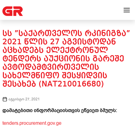
ᲡᲡ ”ᲡᲐᲥᲐᲠᲗᲕᲔᲚᲝᲡ ᲠᲙᲘᲜᲘᲒᲖᲐ”
2021 ᲬᲚᲘᲡ 27 ᲐᲒᲕᲘᲡᲢᲝᲓᲐᲜ
ᲐᲪᲮᲐᲓᲔᲑᲡ ᲔᲚᲔᲥᲢᲠᲝᲜᲣᲚ
ᲢᲔᲜᲓᲔᲠᲡ ᲐᲣᲥᲪᲘᲝᲜᲘᲡ ᲒᲐᲠᲔᲨᲔ
ᲐᲕᲢᲝᲓᲐᲛᲢᲕᲘᲠᲗᲕᲔᲚᲘᲡ
ᲡᲐᲮᲔᲚᲛᲬᲘᲤᲝ ᲨᲔᲡᲧᲘᲓᲕᲘᲡ
ᲨᲔᲡᲐᲮᲔᲑ (NAT210016680)
აგვისტო 27, 2021
დამატებითი ინფორმაციისთვის ეწვიეთ ბმულს:
tenders.procurement.gov.ge