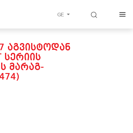
GE
27 ᲐᲒᲕᲘᲡᲢᲝᲓᲐᲜ
 ᲡᲔᲠᲘᲘᲡ
Ს ᲛᲐᲠᲐᲒ-
474)