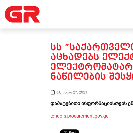
ᲡᲡ ”ᲡᲐᲥᲐᲠᲗᲕᲔᲚᲝ
ᲐᲪᲮᲐᲓᲔᲑᲡ ᲔᲚᲔᲥ
ᲔᲚᲔᲥᲢᲠᲝᲛᲐᲢᲐᲠᲔ
ᲜᲐᲬᲘᲚᲔᲑᲘᲡ ᲨᲔᲡᲧ
აგვისტო 27, 2021
დამატებითი ინფორმაციისთვის ეწ
tenders.procurement.gov.ge