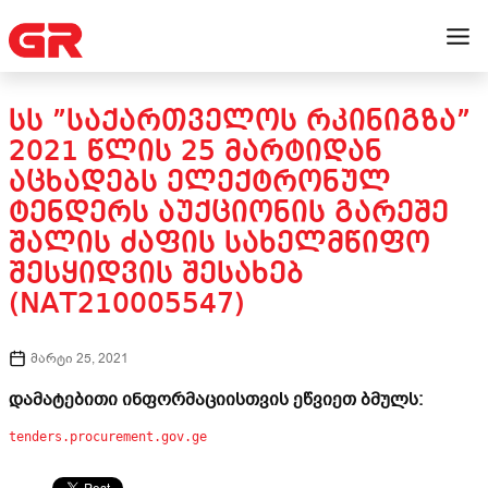
ᲡᲡ ”ᲡᲐᲥᲐᲠᲗᲕᲔᲚᲝᲡ ᲠᲙᲘᲜᲘᲒᲖᲐ”
2021 ᲬᲚᲘᲡ 25 ᲛᲐᲠᲢᲘᲓᲐᲜ
ᲐᲪᲮᲐᲓᲔᲑᲡ ᲔᲚᲔᲥᲢᲠᲝᲜᲣᲚ
ᲢᲔᲜᲓᲔᲠᲡ ᲐᲣᲥᲪᲘᲝᲜᲘᲡ ᲒᲐᲠᲔᲨᲔ
ᲨᲐᲚᲘᲡ ᲫᲐᲤᲘᲡ ᲡᲐᲮᲔᲚᲛᲬᲘᲤᲝ
ᲨᲔᲡᲧᲘᲓᲕᲘᲡ ᲨᲔᲡᲐᲮᲔᲑ
(NAT210005547)
მარტი 25, 2021
დამატებითი ინფორმაციისთვის ეწვიეთ ბმულს:
tenders.procurement.gov.ge