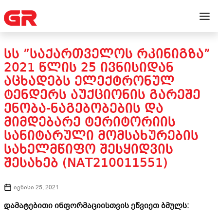
ᲡᲡ ”ᲡᲐᲥᲐᲠᲗᲕᲔᲚᲝᲡ ᲠᲙᲘᲜᲘᲒᲖᲐ”
2021 ᲬᲚᲘᲡ 25 ᲘᲕᲜᲘᲡᲘᲓᲐᲜ
ᲐᲪᲮᲐᲓᲔᲑᲡ ᲔᲚᲔᲥᲢᲠᲝᲜᲣᲚ
ᲢᲔᲜᲓᲔᲠᲡ ᲐᲣᲥᲪᲘᲝᲜᲘᲡ ᲒᲐᲠᲔᲨᲔ
ᲔᲜᲝᲑᲐ-ᲜᲐᲒᲔᲑᲝᲑᲔᲑᲘᲡ ᲓᲐ
ᲛᲘᲛᲓᲔᲑᲐᲠᲔ ᲢᲔᲠᲘᲢᲝᲠᲘᲘᲡ
ᲡᲐᲜᲘᲢᲐᲠᲣᲚᲘ ᲛᲝᲛᲡᲐᲮᲣᲠᲔᲑᲘᲡ
ᲡᲐᲮᲔᲚᲛᲬᲘᲤᲝ ᲨᲔᲡᲧᲘᲓᲕᲘᲡ
ᲨᲔᲡᲐᲮᲔᲑ (NAT210011551)
ივნისი 25, 2021
დამატებითი ინფორმაციისთვის ეწვიეთ ბმულს: