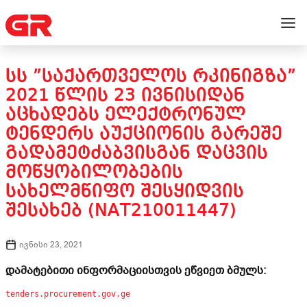
ᲡᲡ ”ᲡᲐᲥᲐᲠᲗᲕᲔᲚᲝᲡ ᲠᲙᲘᲜᲘᲒᲖᲐ”
2021 ᲬᲚᲘᲡ 23 ᲘᲕᲜᲘᲡᲘᲓᲐᲜ
ᲐᲪᲮᲐᲓᲔᲑᲡ ᲔᲚᲔᲥᲢᲠᲝᲜᲣᲚ
ᲢᲔᲜᲓᲔᲠᲡ ᲐᲣᲥᲪᲘᲝᲜᲘᲡ ᲒᲐᲠᲔᲨᲔ
ᲒᲐᲓᲐᲛᲔᲢᲫᲐᲑᲕᲘᲡᲒᲐᲜ ᲓᲐᲪᲕᲘᲡ
ᲛᲝᲬᲧᲝᲑᲘᲚᲝᲑᲔᲑᲘᲡ
ᲡᲐᲮᲔᲚᲛᲬᲘᲤᲝ ᲨᲔᲡᲧᲘᲓᲕᲘᲡ
ᲨᲔᲡᲐᲮᲔᲑ (NAT210011447)
ივნისი 23, 2021
დამატებითი ინფორმაციისთვის ეწვიეთ ბმულს:
tenders.procurement.gov.ge