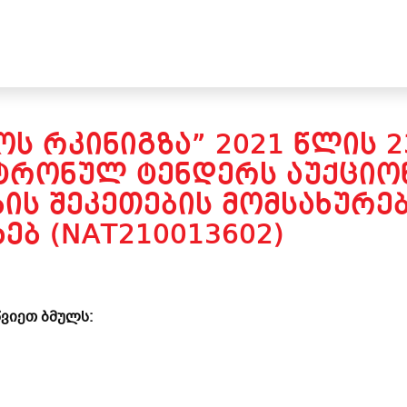
Ს ᲠᲙᲘᲜᲘᲒᲖᲐ” 2021 ᲬᲚᲘᲡ 
ᲢᲠᲝᲜᲣᲚ ᲢᲔᲜᲓᲔᲠᲡ ᲐᲣᲥᲪᲘᲝᲜ
ᲘᲡ ᲨᲔᲙᲔᲗᲔᲑᲘᲡ ᲛᲝᲛᲡᲐᲮᲣᲠᲔ
ᲔᲑ (NAT210013602)
ვიეთ ბმულს: