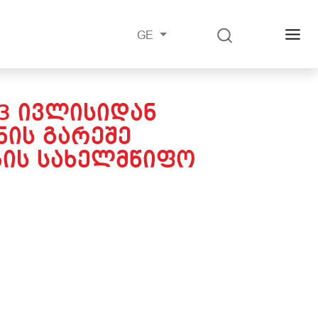
GE
23 ᲘᲕᲚᲘᲡᲘᲓᲐᲜ
ᲘᲡ ᲒᲐᲠᲔᲨᲔ
ᲑᲘᲡ ᲡᲐᲮᲔᲚᲛᲬᲘᲤᲝ