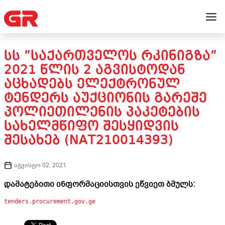
ᲡᲡ ”ᲡᲐᲥᲐᲠᲗᲕᲔᲚᲝᲡ ᲠᲙᲘᲜᲘᲒᲖᲐ”
2021 ᲬᲚᲘᲡ 2 ᲐᲒᲕᲘᲡᲢᲝᲓᲐᲜ
ᲐᲪᲮᲐᲓᲔᲑᲡ ᲔᲚᲔᲥᲢᲠᲝᲜᲣᲚ
ᲢᲔᲜᲓᲔᲠᲡ ᲐᲣᲥᲪᲘᲝᲜᲘᲡ ᲒᲐᲠᲔᲨᲔ
ᲞᲝᲚᲘᲔᲗᲘᲚᲔᲜᲘᲡ ᲞᲐᲙᲔᲢᲔᲑᲘᲡ
ᲡᲐᲮᲔᲚᲛᲬᲘᲤᲝ ᲨᲔᲡᲧᲘᲓᲕᲘᲡ
ᲨᲔᲡᲐᲮᲔᲑ (NAT210014393)
აგვისტო 02, 2021
დამატებითი ინფორმაციისთვის ეწვიეთ ბმულს:
tenders.procurement.gov.ge