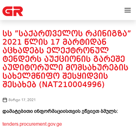
ᲡᲡ ”ᲡᲐᲥᲐᲠᲗᲕᲔᲚᲝᲡ ᲠᲙᲘᲜᲘᲒᲖᲐ”
2021 ᲬᲚᲘᲡ 17 ᲛᲐᲠᲢᲘᲓᲐᲜ
ᲐᲪᲮᲐᲓᲔᲑᲡ ᲔᲚᲔᲥᲢᲠᲝᲜᲣᲚ
ᲢᲔᲜᲓᲔᲠᲡ ᲐᲣᲥᲪᲘᲝᲜᲘᲡ ᲒᲐᲠᲔᲨᲔ
ᲐᲣᲓᲘᲢᲝᲠᲣᲚᲘ ᲛᲝᲛᲡᲐᲮᲣᲠᲔᲑᲘᲡ
ᲡᲐᲮᲔᲚᲛᲬᲘᲤᲝ ᲨᲔᲡᲧᲘᲓᲕᲘᲡ
ᲨᲔᲡᲐᲮᲔᲑ (NAT210004996)
მარტი 17, 2021
დამატებითი ინფორმაციისთვის ეწვიეთ ბმულს:
tenders.procurement.gov.ge