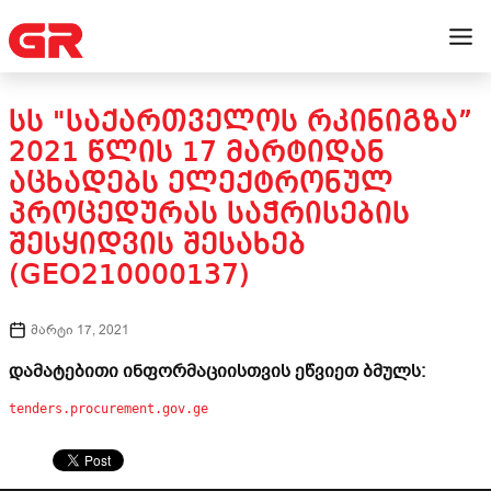
ᲡᲡ "ᲡᲐᲥᲐᲠᲗᲕᲔᲚᲝᲡ ᲠᲙᲘᲜᲘᲒᲖᲐ”
2021 ᲬᲚᲘᲡ 17 ᲛᲐᲠᲢᲘᲓᲐᲜ
ᲐᲪᲮᲐᲓᲔᲑᲡ ᲔᲚᲔᲥᲢᲠᲝᲜᲣᲚ
ᲞᲠᲝᲪᲔᲓᲣᲠᲐᲡ ᲡᲐᲭᲠᲘᲡᲔᲑᲘᲡ
ᲨᲔᲡᲧᲘᲓᲕᲘᲡ ᲨᲔᲡᲐᲮᲔᲑ
(GEO210000137)
მარტი 17, 2021
დამატებითი ინფორმაციისთვის ეწვიეთ ბმულს:
tenders.procurement.gov.ge