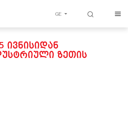
GE
5 ᲘᲕᲜᲘᲡᲘᲓᲐᲜ
ᲓᲣᲡᲢᲠᲘᲣᲚᲘ ᲖᲔᲗᲘᲡ