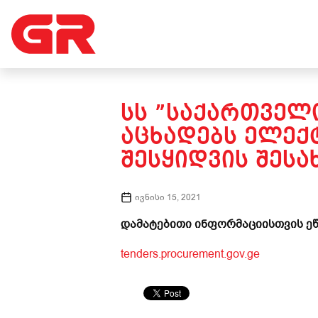
ᲡᲡ ”ᲡᲐᲥᲐᲠᲗᲕᲔᲚᲝ
ᲐᲪᲮᲐᲓᲔᲑᲡ ᲔᲚᲔ
ᲨᲔᲡᲧᲘᲓᲕᲘᲡ ᲨᲔᲡᲐ
ივნისი 15, 2021
დამატებითი ინფორმაციისთვის ეწ
tenders.procurement.gov.ge