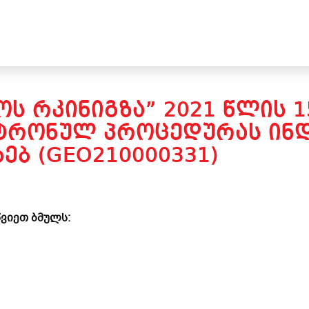
Ს ᲠᲙᲘᲜᲘᲒᲖᲐ” 2021 ᲬᲚᲘᲡ 1
ᲥᲢᲠᲝᲜᲣᲚ ᲞᲠᲝᲪᲔᲓᲣᲠᲐᲡ ᲘᲜ
ᲮᲔᲑ (GEO210000331)
ვიეთ ბმულს: