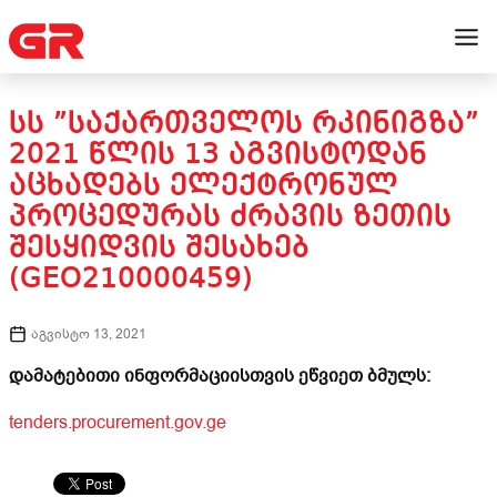
ᲡᲡ ”ᲡᲐᲥᲐᲠᲗᲕᲔᲚᲝᲡ ᲠᲙᲘᲜᲘᲒᲖᲐ”
2021 ᲬᲚᲘᲡ 13 ᲐᲒᲕᲘᲡᲢᲝᲓᲐᲜ
ᲐᲪᲮᲐᲓᲔᲑᲡ ᲔᲚᲔᲥᲢᲠᲝᲜᲣᲚ
ᲞᲠᲝᲪᲔᲓᲣᲠᲐᲡ ᲫᲠᲐᲕᲘᲡ ᲖᲔᲗᲘᲡ
ᲨᲔᲡᲧᲘᲓᲕᲘᲡ ᲨᲔᲡᲐᲮᲔᲑ
(GEO210000459)
აგვისტო 13, 2021
დამატებითი ინფორმაციისთვის ეწვიეთ ბმულს:
tenders.procurement.gov.ge