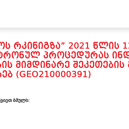
Ს ᲠᲙᲘᲜᲘᲒᲖᲐ” 2021 ᲬᲚᲘᲡ 
ᲥᲢᲠᲝᲜᲣᲚ ᲞᲠᲝᲪᲔᲓᲣᲠᲐᲡ ᲘᲜ
ᲘᲡ ᲛᲘᲛᲓᲘᲜᲐᲠᲔ ᲨᲔᲙᲔᲗᲔᲑᲘᲡ 
ᲮᲔᲑ (GEO210000391)
ვიეთ ბმულს: