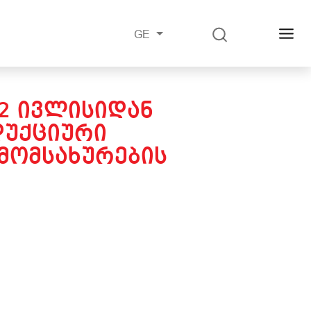
GE
12 ᲘᲕᲚᲘᲡᲘᲓᲐᲜ
ᲓᲣᲥᲪᲘᲣᲠᲘ
ᲛᲝᲛᲡᲐᲮᲣᲠᲔᲑᲘᲡ