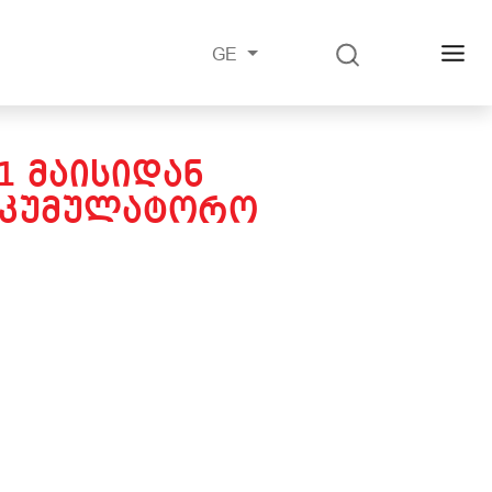
GE
1 ᲛᲐᲘᲡᲘᲓᲐᲜ
ᲐᲙᲣᲛᲣᲚᲐᲢᲝᲠᲝ