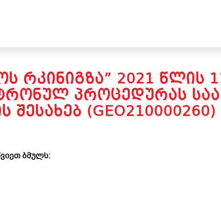
Ს ᲠᲙᲘᲜᲘᲒᲖᲐ” 2021 ᲬᲚᲘᲡ 1
ᲥᲢᲠᲝᲜᲣᲚ ᲞᲠᲝᲪᲔᲓᲣᲠᲐᲡ ᲡᲐ
Ს ᲨᲔᲡᲐᲮᲔᲑ (GEO210000260)
ვიეთ ბმულს: