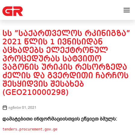
ᲡᲡ ”ᲡᲐᲥᲐᲠᲗᲕᲔᲚᲝᲡ ᲠᲙᲘᲜᲘᲒᲖᲐ”
2021 ᲬᲚᲘᲡ 1 ᲘᲕᲜᲘᲡᲘᲓᲐᲜ
ᲐᲪᲮᲐᲓᲔᲑᲡ ᲔᲚᲔᲥᲢᲠᲝᲜᲣᲚ
ᲞᲠᲝᲪᲔᲓᲣᲠᲐᲡ ᲡᲐᲢᲕᲘᲗᲝ
ᲕᲐᲒᲝᲜᲘᲡ ᲣᲠᲘᲙᲘᲡ ᲠᲔᲡᲝᲠᲖᲔᲓᲐ
ᲫᲔᲚᲘᲡ ᲓᲐ ᲒᲕᲔᲠᲓᲘᲗᲘ ᲩᲐᲠᲩᲝᲡ
ᲨᲔᲡᲧᲘᲓᲕᲘᲡ ᲨᲔᲡᲐᲮᲔᲑ
(GEO210000298)
ივნისი 01, 2021
დამატებითი ინფორმაციისთვის ეწვიეთ ბმულს:
tenders.procurement.gov.ge