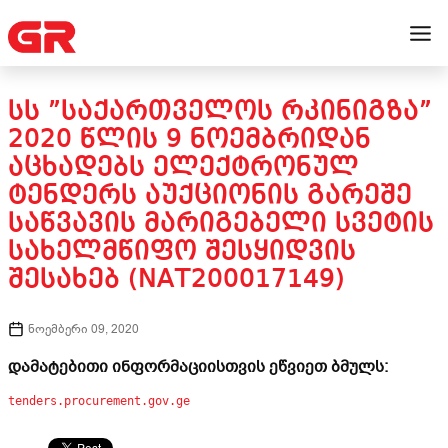
ᲡᲡ ”ᲡᲐᲥᲐᲠᲗᲕᲔᲚᲝᲡ ᲠᲙᲘᲜᲘᲒᲖᲐ”
2020 ᲬᲚᲘᲡ 9 ᲜᲝᲔᲛᲑᲠᲘᲓᲐᲜ
ᲐᲪᲮᲐᲓᲔᲑᲡ ᲔᲚᲔᲥᲢᲠᲝᲜᲣᲚ
ᲢᲔᲜᲓᲔᲠᲡ ᲐᲣᲥᲪᲘᲝᲜᲘᲡ ᲒᲐᲠᲔᲨᲔ
ᲡᲐᲬᲕᲐᲕᲘᲡ ᲛᲐᲠᲘᲒᲔᲑᲔᲚᲘ ᲡᲕᲔᲢᲘᲡ
ᲡᲐᲮᲔᲚᲛᲬᲘᲤᲝ ᲨᲔᲡᲧᲘᲓᲕᲘᲡ
ᲨᲔᲡᲐᲮᲔᲑ (NAT200017149)
ნოემბერი 09, 2020
დამატებითი ინფორმაციისთვის ეწვიეთ ბმულს:
tenders.procurement.gov.ge