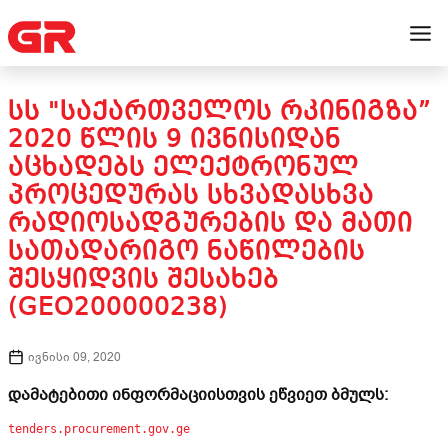
ᲡᲡ "ᲡᲐᲥᲐᲠᲗᲕᲔᲚᲝᲡ ᲠᲙᲘᲜᲘᲒᲖᲐ”
2020 ᲬᲚᲘᲡ 9 ᲘᲕᲜᲘᲡᲘᲓᲐᲜ
ᲐᲪᲮᲐᲓᲔᲑᲡ ᲔᲚᲔᲥᲢᲠᲝᲜᲣᲚ
ᲞᲠᲝᲪᲔᲓᲣᲠᲐᲡ ᲡᲮᲕᲐᲓᲐᲡᲮᲕᲐ
ᲠᲐᲓᲘᲝᲡᲐᲓᲒᲣᲠᲔᲑᲘᲡ ᲓᲐ ᲛᲐᲗᲘ
ᲡᲐᲗᲐᲓᲐᲠᲘᲒᲝ ᲜᲐᲬᲘᲚᲔᲑᲘᲡ
ᲨᲔᲡᲧᲘᲓᲕᲘᲡ ᲨᲔᲡᲐᲮᲔᲑ
(GEO200000238)
ივნისი 09, 2020
დამატებითი ინფორმაციისთვის ეწვიეთ ბმულს:
tenders.procurement.gov.ge