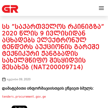
ᲡᲡ ”ᲡᲐᲥᲐᲠᲗᲕᲔᲚᲝᲡ ᲠᲙᲘᲜᲘᲒᲖᲐ”
2020 ᲬᲚᲘᲡ 9 ᲘᲕᲚᲘᲡᲘᲓᲐᲜ
ᲐᲪᲮᲐᲓᲔᲑᲡ ᲔᲚᲔᲥᲢᲠᲝᲜᲣᲚ
ᲢᲔᲜᲓᲔᲠᲡ ᲐᲣᲥᲪᲘᲝᲜᲘᲡ ᲒᲐᲠᲔᲨᲔ
ᲢᲔᲥᲜᲘᲙᲣᲠᲘ ᲟᲐᲜᲒᲑᲐᲓᲘᲡ
ᲡᲐᲮᲔᲚᲛᲬᲘᲤᲝ ᲨᲔᲡᲧᲘᲓᲕᲘᲡ
ᲨᲔᲡᲐᲮᲔᲑ (NAT200009714)
ივლისი 09, 2020
დამატებითი ინფორმაციისთვის ეწვიეთ ბმულს:
tenders.procurement.gov.ge