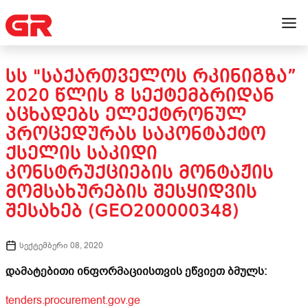
ᲡᲡ "ᲡᲐᲥᲐᲠᲗᲕᲔᲚᲝᲡ ᲠᲙᲘᲜᲘᲒᲖᲐ”
2020 ᲬᲚᲘᲡ 8 ᲡᲔᲥᲢᲔᲛᲑᲠᲘᲓᲐᲜ
ᲐᲪᲮᲐᲓᲔᲑᲡ ᲔᲚᲔᲥᲢᲠᲝᲜᲣᲚ
ᲞᲠᲝᲪᲔᲓᲣᲠᲐᲡ ᲡᲐᲙᲝᲜᲢᲐᲥᲢᲝ
ᲥᲡᲔᲚᲘᲡ ᲡᲐᲙᲘᲓᲘ
ᲙᲝᲜᲡᲢᲠᲣᲥᲪᲘᲔᲑᲘᲡ ᲛᲝᲜᲢᲐᲟᲘᲡ
ᲛᲝᲛᲡᲐᲮᲣᲠᲔᲑᲘᲡ ᲨᲔᲡᲧᲘᲓᲕᲘᲡ
ᲨᲔᲡᲐᲮᲔᲑ (GEO200000348)
სექტემბერი 08, 2020
დამატებითი ინფორმაციისთვის ეწვიეთ ბმულს:
tenders.procurement.gov.ge