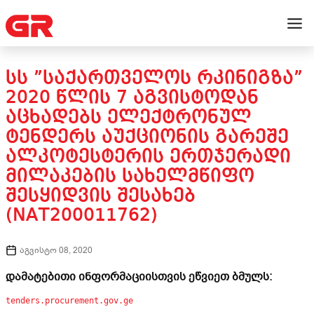
ᲡᲡ ”ᲡᲐᲥᲐᲠᲗᲕᲔᲚᲝᲡ ᲠᲙᲘᲜᲘᲒᲖᲐ”
2020 ᲬᲚᲘᲡ 7 ᲐᲒᲕᲘᲡᲢᲝᲓᲐᲜ
ᲐᲪᲮᲐᲓᲔᲑᲡ ᲔᲚᲔᲥᲢᲠᲝᲜᲣᲚ
ᲢᲔᲜᲓᲔᲠᲡ ᲐᲣᲥᲪᲘᲝᲜᲘᲡ ᲒᲐᲠᲔᲨᲔ
ᲐᲚᲙᲝᲢᲔᲡᲢᲔᲠᲘᲡ ᲔᲠᲗᲯᲔᲠᲐᲓᲘ
ᲛᲘᲚᲐᲙᲔᲑᲘᲡ ᲡᲐᲮᲔᲚᲛᲬᲘᲤᲝ
ᲨᲔᲡᲧᲘᲓᲕᲘᲡ ᲨᲔᲡᲐᲮᲔᲑ
(NAT200011762)
აგვისტო 08, 2020
დამატებითი ინფორმაციისთვის ეწვიეთ ბმულს:
tenders.procurement.gov.ge