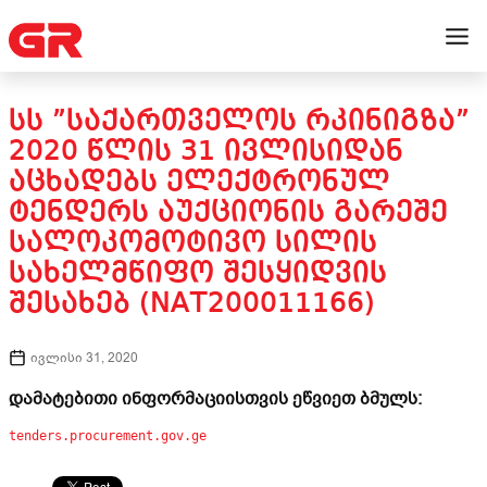
ᲡᲡ ”ᲡᲐᲥᲐᲠᲗᲕᲔᲚᲝᲡ ᲠᲙᲘᲜᲘᲒᲖᲐ”
2020 ᲬᲚᲘᲡ 31 ᲘᲕᲚᲘᲡᲘᲓᲐᲜ
ᲐᲪᲮᲐᲓᲔᲑᲡ ᲔᲚᲔᲥᲢᲠᲝᲜᲣᲚ
ᲢᲔᲜᲓᲔᲠᲡ ᲐᲣᲥᲪᲘᲝᲜᲘᲡ ᲒᲐᲠᲔᲨᲔ
ᲡᲐᲚᲝᲙᲝᲛᲝᲢᲘᲕᲝ ᲡᲘᲚᲘᲡ
ᲡᲐᲮᲔᲚᲛᲬᲘᲤᲝ ᲨᲔᲡᲧᲘᲓᲕᲘᲡ
ᲨᲔᲡᲐᲮᲔᲑ (NAT200011166)
ივლისი 31, 2020
დამატებითი ინფორმაციისთვის ეწვიეთ ბმულს:
tenders.procurement.gov.ge