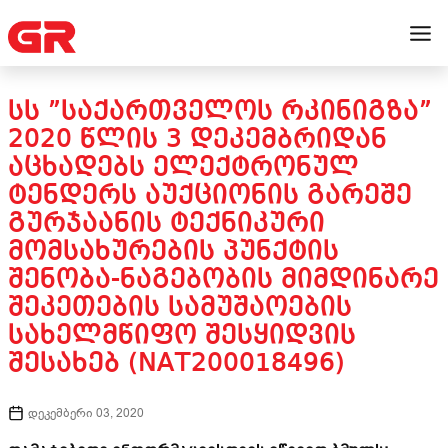
ᲡᲡ ”ᲡᲐᲥᲐᲠᲗᲕᲔᲚᲝᲡ ᲠᲙᲘᲜᲘᲒᲖᲐ”
2020 ᲬᲚᲘᲡ 3 ᲓᲔᲙᲔᲛᲑᲠᲘᲓᲐᲜ
ᲐᲪᲮᲐᲓᲔᲑᲡ ᲔᲚᲔᲥᲢᲠᲝᲜᲣᲚ
ᲢᲔᲜᲓᲔᲠᲡ ᲐᲣᲥᲪᲘᲝᲜᲘᲡ ᲒᲐᲠᲔᲨᲔ
ᲒᲣᲠᲯᲐᲐᲜᲘᲡ ᲢᲔᲥᲜᲘᲙᲣᲠᲘ
ᲛᲝᲛᲡᲐᲮᲣᲠᲔᲑᲘᲡ ᲞᲣᲜᲥᲢᲘᲡ
ᲨᲔᲜᲝᲑᲐ-ᲜᲐᲒᲔᲑᲝᲑᲘᲡ ᲛᲘᲛᲓᲘᲜᲐᲠᲔ
ᲨᲔᲙᲔᲗᲔᲑᲘᲡ ᲡᲐᲛᲣᲨᲐᲝᲔᲑᲘᲡ
ᲡᲐᲮᲔᲚᲛᲬᲘᲤᲝ ᲨᲔᲡᲧᲘᲓᲕᲘᲡ
ᲨᲔᲡᲐᲮᲔᲑ (NAT200018496)
დეკემბერი 03, 2020