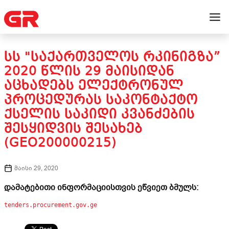
ᲡᲡ "ᲡᲐᲥᲐᲠᲗᲕᲔᲚᲝᲡ ᲠᲙᲘᲜᲘᲒᲖᲐ”
2020 ᲬᲚᲘᲡ 29 ᲛᲐᲘᲡᲘᲓᲐᲜ
ᲐᲪᲮᲐᲓᲔᲑᲡ ᲔᲚᲔᲥᲢᲠᲝᲜᲣᲚ
ᲞᲠᲝᲪᲔᲓᲣᲠᲐᲡ ᲡᲐᲙᲝᲜᲢᲐᲥᲢᲝ
ᲥᲡᲔᲚᲘᲡ ᲡᲐᲙᲘᲓᲘ ᲙᲕᲐᲜᲫᲔᲑᲘᲡ
ᲨᲔᲡᲧᲘᲓᲕᲘᲡ ᲨᲔᲡᲐᲮᲔᲑ
(GEO200000215)
მაისი 29, 2020
დამატებითი ინფორმაციისთვის ეწვიეთ ბმულს:
tenders.procurement.gov.ge