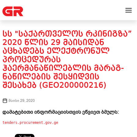
ᲡᲡ "ᲡᲐᲥᲐᲠᲗᲕᲔᲚᲝᲡ ᲠᲙᲘᲜᲘᲒᲖᲐ”
2020 ᲬᲚᲘᲡ 29 ᲛᲐᲘᲡᲘᲓᲐᲜ
ᲐᲪᲮᲐᲓᲔᲑᲡ ᲔᲚᲔᲥᲢᲠᲝᲜᲣᲚ
ᲞᲠᲝᲪᲔᲓᲣᲠᲐᲡ
ᲰᲐᲔᲠᲛᲐᲜᲐᲬᲘᲚᲔᲑᲚᲘᲡ ᲛᲐᲠᲐᲒ-
ᲜᲐᲬᲘᲚᲔᲑᲘᲡ ᲨᲔᲡᲧᲘᲓᲕᲘᲡ
ᲨᲔᲡᲐᲮᲔᲑ (GEO200000216)
მაისი 29, 2020
დამატებითი ინფორმაციისთვის ეწვიეთ ბმულს:
tenders.procurement.gov.ge