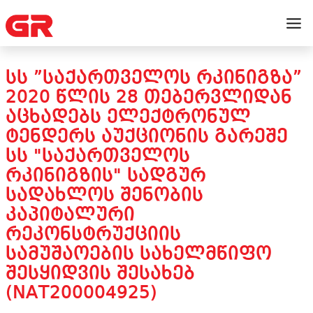
ᲡᲡ ”ᲡᲐᲥᲐᲠᲗᲕᲔᲚᲝᲡ ᲠᲙᲘᲜᲘᲒᲖᲐ”
2020 ᲬᲚᲘᲡ 28 ᲗᲔᲑᲔᲠᲕᲚᲘᲓᲐᲜ
ᲐᲪᲮᲐᲓᲔᲑᲡ ᲔᲚᲔᲥᲢᲠᲝᲜᲣᲚ
ᲢᲔᲜᲓᲔᲠᲡ ᲐᲣᲥᲪᲘᲝᲜᲘᲡ ᲒᲐᲠᲔᲨᲔ
ᲡᲡ "ᲡᲐᲥᲐᲠᲗᲕᲔᲚᲝᲡ
ᲠᲙᲘᲜᲘᲒᲖᲘᲡ" ᲡᲐᲓᲒᲣᲠ
ᲡᲐᲓᲐᲮᲚᲝᲡ ᲨᲔᲜᲝᲑᲘᲡ
ᲙᲐᲞᲘᲢᲐᲚᲣᲠᲘ
ᲠᲔᲙᲝᲜᲡᲢᲠᲣᲥᲪᲘᲘᲡ
ᲡᲐᲛᲣᲨᲐᲝᲔᲑᲘᲡ ᲡᲐᲮᲔᲚᲛᲬᲘᲤᲝ
ᲨᲔᲡᲧᲘᲓᲕᲘᲡ ᲨᲔᲡᲐᲮᲔᲑ
(NAT200004925)