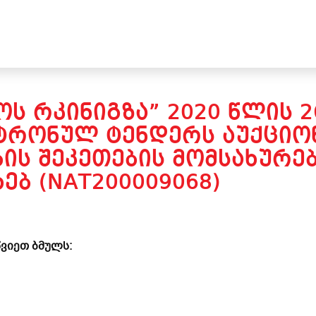
Ს ᲠᲙᲘᲜᲘᲒᲖᲐ” 2020 ᲬᲚᲘᲡ 2
ᲢᲠᲝᲜᲣᲚ ᲢᲔᲜᲓᲔᲠᲡ ᲐᲣᲥᲪᲘᲝᲜ
ᲘᲡ ᲨᲔᲙᲔᲗᲔᲑᲘᲡ ᲛᲝᲛᲡᲐᲮᲣᲠᲔ
ᲔᲑ (NAT200009068)
ვიეთ ბმულს: