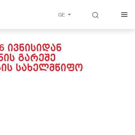
GE
6 ᲘᲕᲜᲘᲡᲘᲓᲐᲜ
ᲘᲡ ᲒᲐᲠᲔᲨᲔ
ᲑᲘᲡ ᲡᲐᲮᲔᲚᲛᲬᲘᲤᲝ