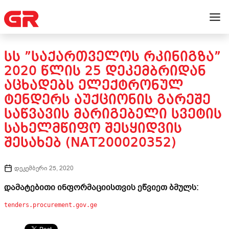
ᲡᲡ ”ᲡᲐᲥᲐᲠᲗᲕᲔᲚᲝᲡ ᲠᲙᲘᲜᲘᲒᲖᲐ”
2020 ᲬᲚᲘᲡ 25 ᲓᲔᲙᲔᲛᲑᲠᲘᲓᲐᲜ
ᲐᲪᲮᲐᲓᲔᲑᲡ ᲔᲚᲔᲥᲢᲠᲝᲜᲣᲚ
ᲢᲔᲜᲓᲔᲠᲡ ᲐᲣᲥᲪᲘᲝᲜᲘᲡ ᲒᲐᲠᲔᲨᲔ
ᲡᲐᲬᲕᲐᲕᲘᲡ ᲛᲐᲠᲘᲒᲔᲑᲔᲚᲘ ᲡᲕᲔᲢᲘᲡ
ᲡᲐᲮᲔᲚᲛᲬᲘᲤᲝ ᲨᲔᲡᲧᲘᲓᲕᲘᲡ
ᲨᲔᲡᲐᲮᲔᲑ (NAT200020352)
დეკემბერი 25, 2020
დამატებითი ინფორმაციისთვის ეწვიეთ ბმულს:
tenders.procurement.gov.ge