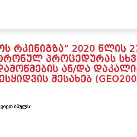
Ს ᲠᲙᲘᲜᲘᲒᲖᲐ” 2020 ᲬᲚᲘᲡ 
ᲢᲠᲝᲜᲣᲚ ᲞᲠᲝᲪᲔᲓᲣᲠᲐᲡ ᲡᲮᲕ
ᲓᲐᲛᲝᲬᲛᲔᲑᲘᲡ ᲐᲜ/ᲓᲐ ᲓᲐᲙᲐᲚᲘ
ᲔᲡᲧᲘᲓᲕᲘᲡ ᲨᲔᲡᲐᲮᲔᲑ (GEO200
ვიეთ ბმულს: