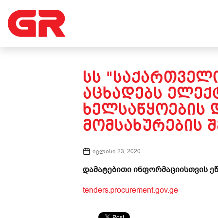
ᲡᲡ "ᲡᲐᲥᲐᲠᲗᲕᲔᲚᲝ
ᲐᲪᲮᲐᲓᲔᲑᲡ ᲔᲚᲔᲥ
ᲮᲔᲚᲡᲐᲬᲧᲝᲔᲑᲘᲡ 
ᲛᲝᲛᲡᲐᲮᲣᲠᲔᲑᲘᲡ Შ
ივლისი 23, 2020
დამატებითი ინფორმაციისთვის ეწ
tenders.procurement.gov.ge