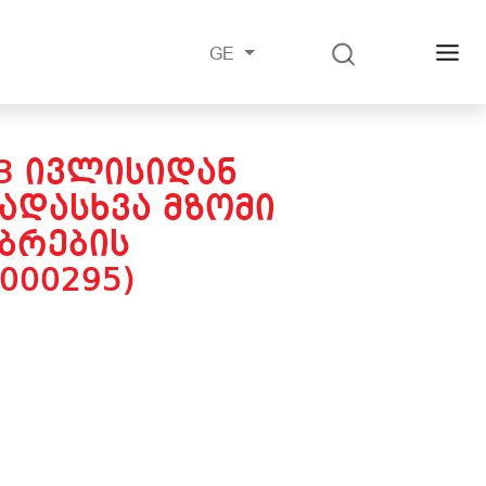
GE
23 ᲘᲕᲚᲘᲡᲘᲓᲐᲜ
ᲐᲓᲐᲡᲮᲕᲐ ᲛᲖᲝᲛᲘ
ᲑᲠᲔᲑᲘᲡ
000295)