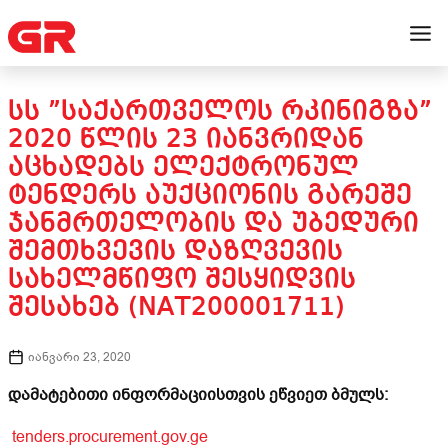
ᲡᲡ ”ᲡᲐᲥᲐᲠᲗᲕᲔᲚᲝᲡ ᲠᲙᲘᲜᲘᲒᲖᲐ”
2020 ᲬᲚᲘᲡ 23 ᲘᲐᲜᲕᲠᲘᲓᲐᲜ
ᲐᲪᲮᲐᲓᲔᲑᲡ ᲔᲚᲔᲥᲢᲠᲝᲜᲣᲚ
ᲢᲔᲜᲓᲔᲠᲡ ᲐᲣᲥᲪᲘᲝᲜᲘᲡ ᲒᲐᲠᲔᲨᲔ
ᲯᲐᲜᲛᲠᲗᲔᲚᲝᲑᲘᲡ ᲓᲐ ᲣᲑᲔᲓᲣᲠᲘ
ᲨᲔᲛᲗᲮᲕᲔᲕᲘᲡ ᲓᲐᲖᲦᲕᲔᲕᲘᲡ
ᲡᲐᲮᲔᲚᲛᲬᲘᲤᲝ ᲨᲔᲡᲧᲘᲓᲕᲘᲡ
ᲨᲔᲡᲐᲮᲔᲑ (NAT200001711)
იანვარი 23, 2020
დამატებითი ინფორმაციისთვის ეწვიეთ ბმულს:
tenders.procurement.gov.ge