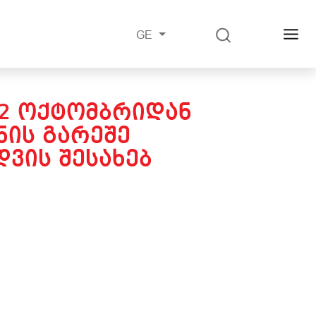
GE
22 ᲝᲥᲢᲝᲛᲑᲠᲘᲓᲐᲜ
ᲘᲡ ᲒᲐᲠᲔᲨᲔ
ᲕᲘᲡ ᲨᲔᲡᲐᲮᲔᲑ