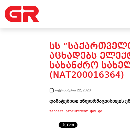
ᲡᲡ ”ᲡᲐᲥᲐᲠᲗᲕᲔᲚ
ᲐᲪᲮᲐᲓᲔᲑᲡ ᲔᲚᲔᲥ
ᲡᲐᲮᲐᲜᲫᲠᲝ ᲡᲐᲮᲔ
(NAT200016364)
ოქტომბერი 22, 2020
დამატებითი ინფორმაციისთვის ეწ
tenders.procurement.gov.ge