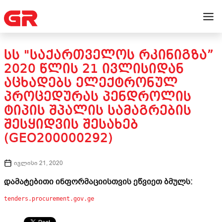
ᲡᲡ "ᲡᲐᲥᲐᲠᲗᲕᲔᲚᲝᲡ ᲠᲙᲘᲜᲘᲒᲖᲐ”
2020 ᲬᲚᲘᲡ 21 ᲘᲕᲚᲘᲡᲘᲓᲐᲜ
ᲐᲪᲮᲐᲓᲔᲑᲡ ᲔᲚᲔᲥᲢᲠᲝᲜᲣᲚ
ᲞᲠᲝᲪᲔᲓᲣᲠᲐᲡ ᲞᲔᲜᲓᲠᲝᲚᲘᲡ
ᲢᲘᲞᲘᲡ ᲨᲞᲐᲚᲘᲡ ᲡᲐᲛᲐᲒᲠᲔᲑᲘᲡ
ᲨᲔᲡᲧᲘᲓᲕᲘᲡ ᲨᲔᲡᲐᲮᲔᲑ
(GEO200000292)
ივლისი 21, 2020
დამატებითი ინფორმაციისთვის ეწვიეთ ბმულს:
tenders.procurement.gov.ge