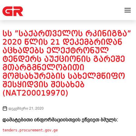
ᲡᲡ ”ᲡᲐᲥᲐᲠᲗᲕᲔᲚᲝᲡ ᲠᲙᲘᲜᲘᲒᲖᲐ”
2020 ᲬᲚᲘᲡ 21 ᲓᲔᲙᲔᲛᲑᲠᲘᲓᲐᲜ
ᲐᲪᲮᲐᲓᲔᲑᲡ ᲔᲚᲔᲥᲢᲠᲝᲜᲣᲚ
ᲢᲔᲜᲓᲔᲠᲡ ᲐᲣᲥᲪᲘᲝᲜᲘᲡ ᲒᲐᲠᲔᲨᲔ
ᲛᲗᲐᲠᲒᲛᲜᲔᲚᲝᲑᲘᲗᲘ
ᲛᲝᲛᲡᲐᲮᲣᲠᲔᲑᲘᲡ ᲡᲐᲮᲔᲚᲛᲬᲘᲤᲝ
ᲨᲔᲡᲧᲘᲓᲕᲘᲡ ᲨᲔᲡᲐᲮᲔᲑ
(NAT200019970)
დეკემბერი 21, 2020
დამატებითი ინფორმაციისთვის ეწვიეთ ბმულს:
tenders.procurement.gov.ge