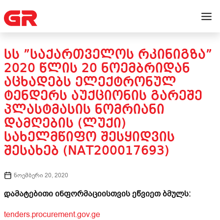
ᲡᲡ ”ᲡᲐᲥᲐᲠᲗᲕᲔᲚᲝᲡ ᲠᲙᲘᲜᲘᲒᲖᲐ”
2020 ᲬᲚᲘᲡ 20 ᲜᲝᲔᲛᲑᲠᲘᲓᲐᲜ
ᲐᲪᲮᲐᲓᲔᲑᲡ ᲔᲚᲔᲥᲢᲠᲝᲜᲣᲚ
ᲢᲔᲜᲓᲔᲠᲡ ᲐᲣᲥᲪᲘᲝᲜᲘᲡ ᲒᲐᲠᲔᲨᲔ
ᲞᲚᲐᲡᲢᲛᲐᲡᲘᲡ ᲜᲝᲛᲠᲘᲐᲜᲘ
ᲓᲐᲛᲦᲔᲑᲘᲡ (ᲚᲣᲥᲘ)
ᲡᲐᲮᲔᲚᲛᲬᲘᲤᲝ ᲨᲔᲡᲧᲘᲓᲕᲘᲡ
ᲨᲔᲡᲐᲮᲔᲑ (NAT200017693)
ნოემბერი 20, 2020
დამატებითი ინფორმაციისთვის ეწვიეთ ბმულს:
tenders.procurement.gov.ge