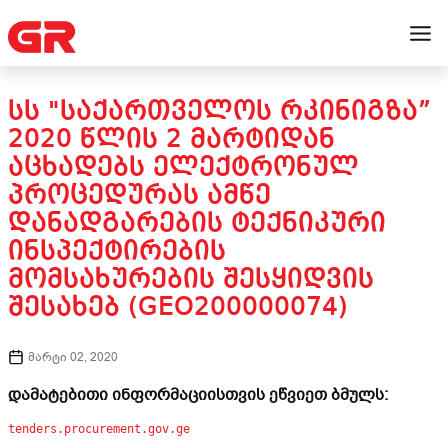
ᲡᲡ "ᲡᲐᲥᲐᲠᲗᲕᲔᲚᲝᲡ ᲠᲙᲘᲜᲘᲒᲖᲐ”
2020 ᲬᲚᲘᲡ 2 ᲛᲐᲠᲢᲘᲓᲐᲜ
ᲐᲪᲮᲐᲓᲔᲑᲡ ᲔᲚᲔᲥᲢᲠᲝᲜᲣᲚ
ᲞᲠᲝᲪᲔᲓᲣᲠᲐᲡ ᲐᲛᲬᲔ
ᲓᲐᲜᲐᲓᲒᲐᲠᲔᲑᲘᲡ ᲢᲔᲥᲜᲘᲙᲣᲠᲘ
ᲘᲜᲡᲞᲔᲥᲢᲘᲠᲔᲑᲘᲡ
ᲛᲝᲛᲡᲐᲮᲣᲠᲔᲑᲘᲡ ᲨᲔᲡᲧᲘᲓᲕᲘᲡ
ᲨᲔᲡᲐᲮᲔᲑ (GEO200000074)
მარტი 02, 2020
დამატებითი ინფორმაციისთვის ეწვიეთ ბმულს:
tenders.procurement.gov.ge