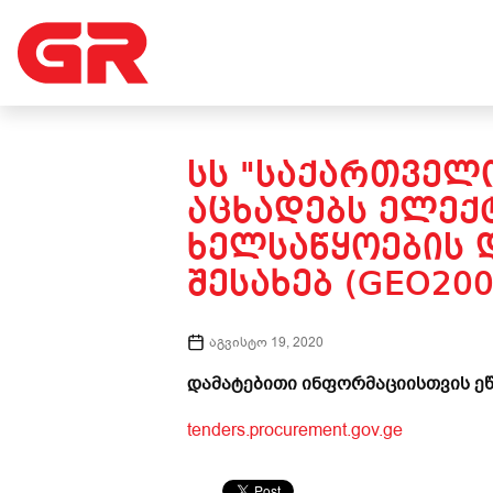
ᲡᲡ "ᲡᲐᲥᲐᲠᲗᲕᲔᲚᲝ
ᲐᲪᲮᲐᲓᲔᲑᲡ ᲔᲚᲔᲥ
ᲮᲔᲚᲡᲐᲬᲧᲝᲔᲑᲘᲡ 
ᲨᲔᲡᲐᲮᲔᲑ (GEO200
აგვისტო 19, 2020
დამატებითი ინფორმაციისთვის ეწ
tenders.procurement.gov.ge