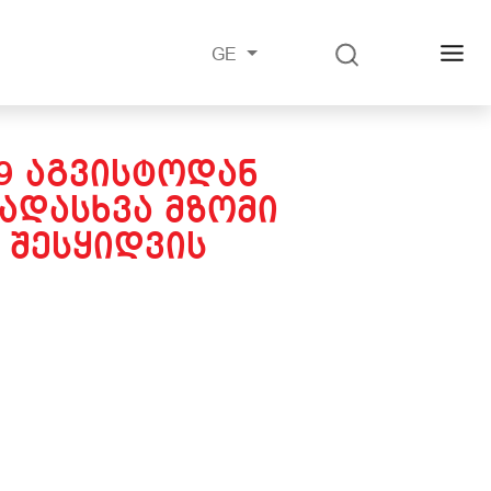
GE
19 ᲐᲒᲕᲘᲡᲢᲝᲓᲐᲜ
ᲐᲓᲐᲡᲮᲕᲐ ᲛᲖᲝᲛᲘ
 ᲨᲔᲡᲧᲘᲓᲕᲘᲡ