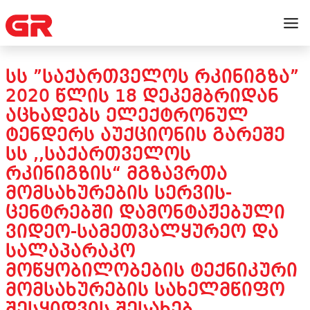
ᲡᲡ ”ᲡᲐᲥᲐᲠᲗᲕᲔᲚᲝᲡ ᲠᲙᲘᲜᲘᲒᲖᲐ”
2020 ᲬᲚᲘᲡ 18 ᲓᲔᲙᲔᲛᲑᲠᲘᲓᲐᲜ
ᲐᲪᲮᲐᲓᲔᲑᲡ ᲔᲚᲔᲥᲢᲠᲝᲜᲣᲚ
ᲢᲔᲜᲓᲔᲠᲡ ᲐᲣᲥᲪᲘᲝᲜᲘᲡ ᲒᲐᲠᲔᲨᲔ
ᲡᲡ ,,ᲡᲐᲥᲐᲠᲗᲕᲔᲚᲝᲡ
ᲠᲙᲘᲜᲘᲒᲖᲘᲡ“ ᲛᲒᲖᲐᲕᲠᲗᲐ
ᲛᲝᲛᲡᲐᲮᲣᲠᲔᲑᲘᲡ ᲡᲔᲠᲕᲘᲡ-
ᲪᲔᲜᲢᲠᲔᲑᲨᲘ ᲓᲐᲛᲝᲜᲢᲐᲟᲔᲑᲣᲚᲘ
ᲕᲘᲓᲔᲝ-ᲡᲐᲛᲔᲗᲕᲐᲚᲧᲣᲠᲔᲝ ᲓᲐ
ᲡᲐᲚᲐᲞᲐᲠᲐᲙᲝ
ᲛᲝᲬᲧᲝᲑᲘᲚᲝᲑᲔᲑᲘᲡ ᲢᲔᲥᲜᲘᲙᲣᲠᲘ
ᲛᲝᲛᲡᲐᲮᲣᲠᲔᲑᲘᲡ ᲡᲐᲮᲔᲚᲛᲬᲘᲤᲝ