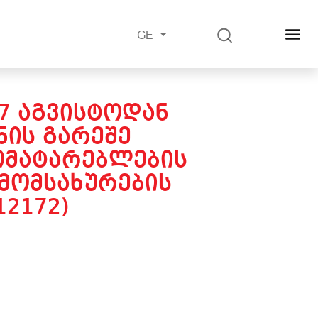
GE
17 ᲐᲒᲕᲘᲡᲢᲝᲓᲐᲜ
ᲘᲡ ᲒᲐᲠᲔᲨᲔ
ᲝᲛᲐᲢᲐᲠᲔᲑᲚᲔᲑᲘᲡ
ᲛᲝᲛᲡᲐᲮᲣᲠᲔᲑᲘᲡ
12172)