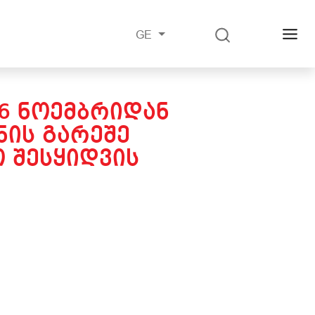
GE
16 ᲜᲝᲔᲛᲑᲠᲘᲓᲐᲜ
ᲘᲡ ᲒᲐᲠᲔᲨᲔ
 ᲨᲔᲡᲧᲘᲓᲕᲘᲡ