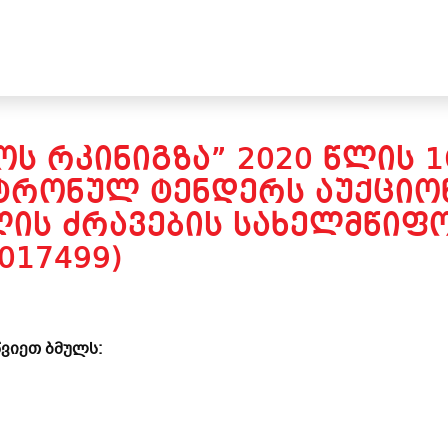
Ს ᲠᲙᲘᲜᲘᲒᲖᲐ” 2020 ᲬᲚᲘᲡ 
ᲢᲠᲝᲜᲣᲚ ᲢᲔᲜᲓᲔᲠᲡ ᲐᲣᲥᲪᲘᲝᲜ
ᲚᲘᲡ ᲫᲠᲐᲕᲔᲑᲘᲡ ᲡᲐᲮᲔᲚᲛᲬᲘᲤᲝ
017499)
ვიეთ ბმულს: