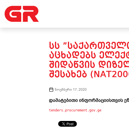
ᲡᲡ ”ᲡᲐᲥᲐᲠᲗᲕᲔᲚᲝ
ᲐᲪᲮᲐᲓᲔᲑᲡ ᲔᲚᲔᲥ
ᲨᲘᲓᲐᲬᲕᲘᲡ ᲓᲘᲖᲔ
ᲨᲔᲡᲐᲮᲔᲑ (NAT200
ნოემბერი 17, 2020
დამატებითი ინფორმაციისთვის ეწ
tenders.procurement.gov.ge