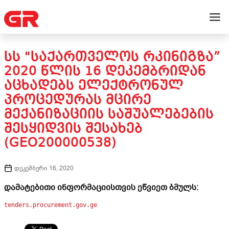
ᲡᲡ "ᲡᲐᲥᲐᲠᲗᲕᲔᲚᲝᲡ ᲠᲙᲘᲜᲘᲒᲖᲐ”
2020 ᲬᲚᲘᲡ 16 ᲓᲔᲙᲔᲛᲑᲠᲘᲓᲐᲜ
ᲐᲪᲮᲐᲓᲔᲑᲡ ᲔᲚᲔᲥᲢᲠᲝᲜᲣᲚ
ᲞᲠᲝᲪᲔᲓᲣᲠᲐᲡ ᲛᲪᲘᲠᲔ
ᲛᲔᲥᲐᲜᲘᲖᲐᲪᲘᲘᲡ ᲡᲐᲨᲣᲐᲚᲔᲑᲔᲑᲘᲡ
ᲨᲔᲡᲧᲘᲓᲕᲘᲡ ᲨᲔᲡᲐᲮᲔᲑ
(GEO200000538)
დეკემბერი 16, 2020
დამატებითი ინფორმაციისთვის ეწვიეთ ბმულს:
tenders.procurement.gov.ge