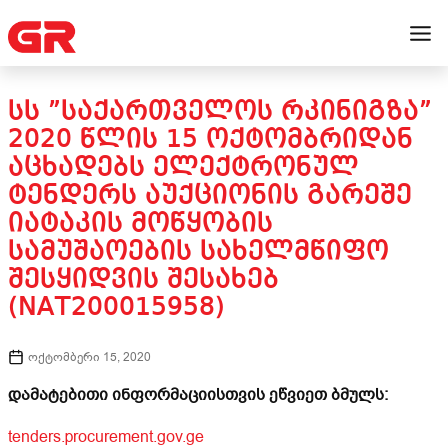
ᲡᲡ ”ᲡᲐᲥᲐᲠᲗᲕᲔᲚᲝᲡ ᲠᲙᲘᲜᲘᲒᲖᲐ”
2020 ᲬᲚᲘᲡ 15 ᲝᲥᲢᲝᲛᲑᲠᲘᲓᲐᲜ
ᲐᲪᲮᲐᲓᲔᲑᲡ ᲔᲚᲔᲥᲢᲠᲝᲜᲣᲚ
ᲢᲔᲜᲓᲔᲠᲡ ᲐᲣᲥᲪᲘᲝᲜᲘᲡ ᲒᲐᲠᲔᲨᲔ
ᲘᲐᲢᲐᲙᲘᲡ ᲛᲝᲬᲧᲝᲑᲘᲡ
ᲡᲐᲛᲣᲨᲐᲝᲔᲑᲘᲡ ᲡᲐᲮᲔᲚᲛᲬᲘᲤᲝ
ᲨᲔᲡᲧᲘᲓᲕᲘᲡ ᲨᲔᲡᲐᲮᲔᲑ
(NAT200015958)
ოქტომბერი 15, 2020
დამატებითი ინფორმაციისთვის ეწვიეთ ბმულს:
tenders.procurement.gov.ge