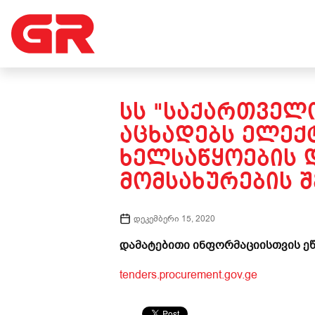
ᲡᲡ "ᲡᲐᲥᲐᲠᲗᲕᲔᲚᲝ
ᲐᲪᲮᲐᲓᲔᲑᲡ ᲔᲚᲔᲥ
ᲮᲔᲚᲡᲐᲬᲧᲝᲔᲑᲘᲡ 
ᲛᲝᲛᲡᲐᲮᲣᲠᲔᲑᲘᲡ Შ
დეკემბერი 15, 2020
დამატებითი ინფორმაციისთვის ეწ
tenders.procurement.gov.ge