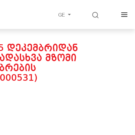
GE
15 ᲓᲔᲙᲔᲛᲑᲠᲘᲓᲐᲜ
ᲐᲓᲐᲡᲮᲕᲐ ᲛᲖᲝᲛᲘ
ᲑᲠᲔᲑᲘᲡ
000531)