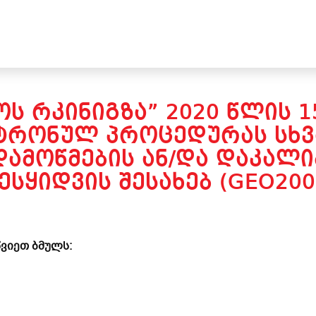
Ს ᲠᲙᲘᲜᲘᲒᲖᲐ” 2020 ᲬᲚᲘᲡ 
ᲢᲠᲝᲜᲣᲚ ᲞᲠᲝᲪᲔᲓᲣᲠᲐᲡ ᲡᲮᲕ
ᲓᲐᲛᲝᲬᲛᲔᲑᲘᲡ ᲐᲜ/ᲓᲐ ᲓᲐᲙᲐᲚᲘ
ᲔᲡᲧᲘᲓᲕᲘᲡ ᲨᲔᲡᲐᲮᲔᲑ (GEO200
ვიეთ ბმულს: