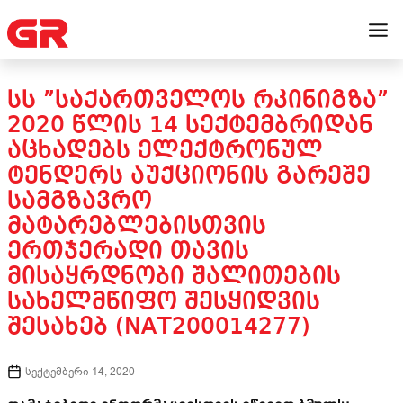
ᲡᲡ ”ᲡᲐᲥᲐᲠᲗᲕᲔᲚᲝᲡ ᲠᲙᲘᲜᲘᲒᲖᲐ”
2020 ᲬᲚᲘᲡ 14 ᲡᲔᲥᲢᲔᲛᲑᲠᲘᲓᲐᲜ
ᲐᲪᲮᲐᲓᲔᲑᲡ ᲔᲚᲔᲥᲢᲠᲝᲜᲣᲚ
ᲢᲔᲜᲓᲔᲠᲡ ᲐᲣᲥᲪᲘᲝᲜᲘᲡ ᲒᲐᲠᲔᲨᲔ
ᲡᲐᲛᲒᲖᲐᲕᲠᲝ
ᲛᲐᲢᲐᲠᲔᲑᲚᲔᲑᲘᲡᲗᲕᲘᲡ
ᲔᲠᲗᲯᲔᲠᲐᲓᲘ ᲗᲐᲕᲘᲡ
ᲛᲘᲡᲐᲧᲠᲓᲜᲝᲑᲘ ᲨᲐᲚᲘᲗᲔᲑᲘᲡ
ᲡᲐᲮᲔᲚᲛᲬᲘᲤᲝ ᲨᲔᲡᲧᲘᲓᲕᲘᲡ
ᲨᲔᲡᲐᲮᲔᲑ (NAT200014277)
სექტემბერი 14, 2020