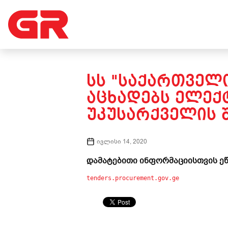
ᲡᲡ "ᲡᲐᲥᲐᲠᲗᲕᲔᲚᲝ
ᲐᲪᲮᲐᲓᲔᲑᲡ ᲔᲚᲔ
ᲣᲙᲣᲡᲐᲠᲥᲕᲔᲚᲘᲡ Შ
ივლისი 14, 2020
დამატებითი ინფორმაციისთვის ეწ
tenders.procurement.gov.ge