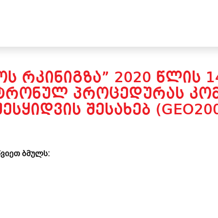
Ს ᲠᲙᲘᲜᲘᲒᲖᲐ” 2020 ᲬᲚᲘᲡ 
ᲥᲢᲠᲝᲜᲣᲚ ᲞᲠᲝᲪᲔᲓᲣᲠᲐᲡ ᲙᲝ
ᲔᲡᲧᲘᲓᲕᲘᲡ ᲨᲔᲡᲐᲮᲔᲑ (GEO20
ვიეთ ბმულს: