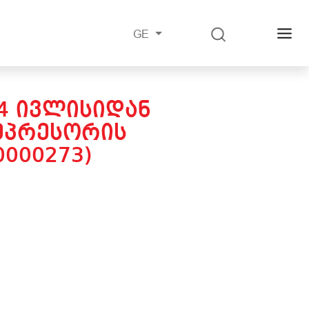
GE
14 ᲘᲕᲚᲘᲡᲘᲓᲐᲜ
ᲛᲞᲠᲔᲡᲝᲠᲘᲡ
0000273)